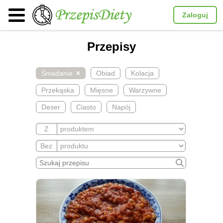
Zaloguj
Przepisy
Śniadanie
Obiad
Kolacja
Przekąska
Mięsne
Warzywne
Deser
Ciasto
Napój
Z
Bez