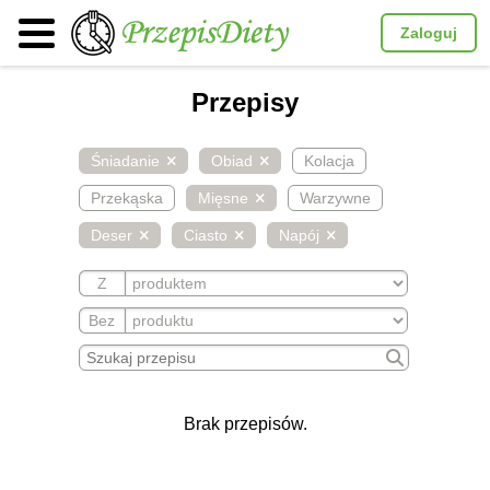
Zaloguj
Przepisy
Śniadanie
Obiad
Kolacja
Przekąska
Mięsne
Warzywne
Deser
Ciasto
Napój
Z
Bez
Brak przepisów.