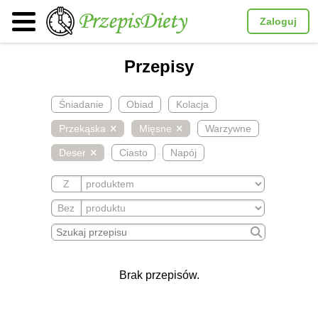
Zaloguj
Przepisy
Śniadanie
Obiad
Kolacja
Przekąska
Mięsne
Warzywne
Deser
Ciasto
Napój
Z
Bez
Brak przepisów.