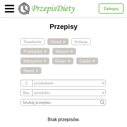
Zaloguj
Przepisy
Śniadanie
Obiad
Kolacja
Przekąska
Mięsne
Warzywne
Deser
Ciasto
Napój
Z
Bez
Brak przepisów.