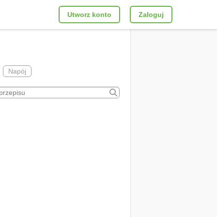
Utworz konto
Zaloguj
Napój