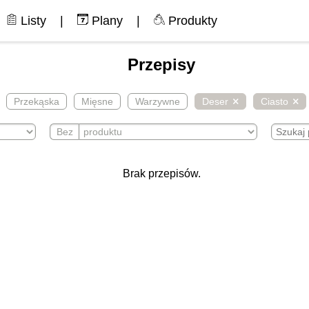
Listy
|
Plany
|
Produkty
Przepisy
Przekąska
Mięsne
Warzywne
Deser
Ciasto
Bez
Brak przepisów.