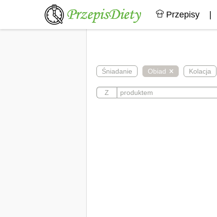
Przepisy
|
Śniadanie
Obiad
Kolacja
Z